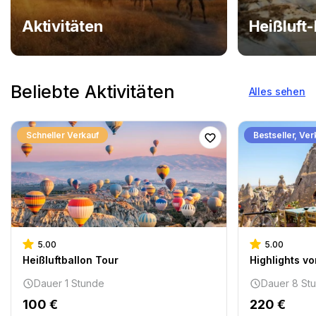
Aktivitäten
Heißluft-
Beliebte Aktivitäten
Alles sehen
Schneller Verkauf
Bestseller, Ver
5.00
5.00
Heißluftballon Tour
Highlights v
Dauer 1 Stunde
Dauer 8 St
100 €
220 €