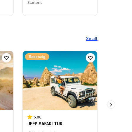
Startpris
Se alt
Rask salg
5.00
Ballongja
JEEP SAFARI TUR
Varighet