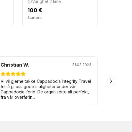
Varighet 2 time
35 €
100 €
Startpris
Startpris
Christian W.
Anoosh
31.03.2023
Vi vil gjerne takke Cappadocia Integrity Travel
Jeg kom t
for å gi oss gode muligheter under vår
jeg hadde
Cappadocia-ferie. De organiserte alt perfekt,
Integrity
fra vår overførin...
hele ferien