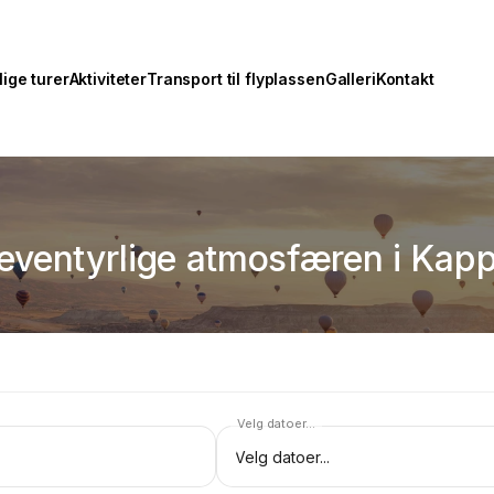
ige turer
Aktiviteter
Transport til flyplassen
Galleri
Kontakt
en eventyrlige atmosfæren i Ka
Velg datoer...