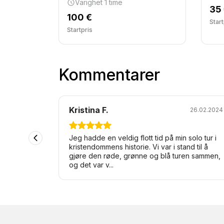
Varighet 1 time
35
100 €
Start
Startpris
Kommentarer
Kristina F.
18.07.2023
26.02.2024
gjøre
Jeg hadde en veldig flott tid på min solo tur i
 gjorde vi
kristendommens historie. Vi var i stand til å
hetene i
gjøre den røde, grønne og blå turen sammen,
og det var v...