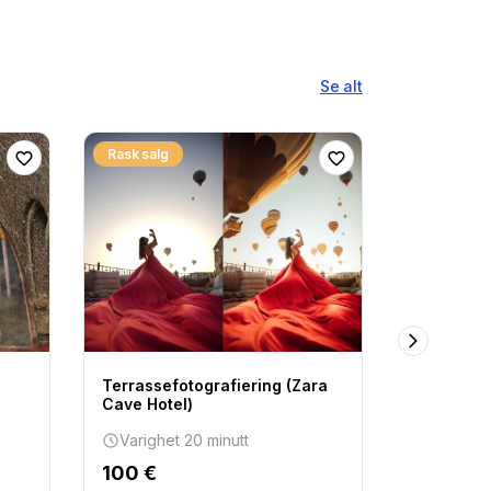
Se alt
Rask salg
Bestselger
Terrassefotografiering (Zara
GRØNN T
Cave Hotel)
Varighet
Varighet 20 minutt
70 €
100 €
Startpris