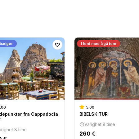
tselger
I ferd med å gå tom
.00
5.00
depunkter fra Cappadocia
BIBELSK TUR
r
Varighet 8 time
arighet 8 time
260 €
0 €