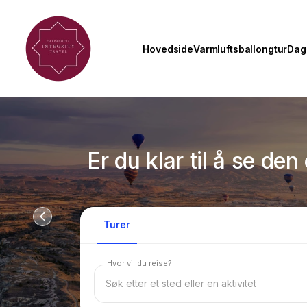
Hovedside
Varmluftsballongtur
Dagl
Er du klar til å se d
Turer
Hvor vil du reise?