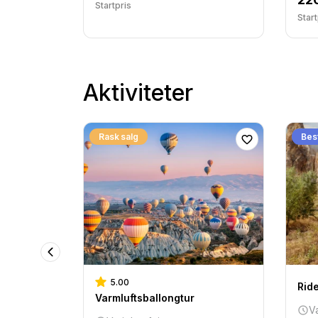
Startpris
Start
Aktiviteter
Rask salg
Bes
5.00
Rid
Varmluftsballongtur
Va