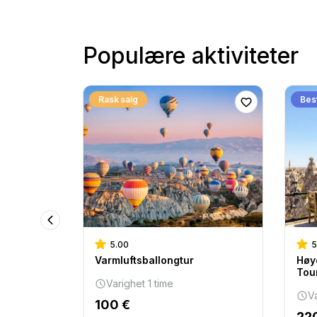
Populære aktiviteter
Rask salg
Bes
5.00
5
Varmluftsballongtur
Høy
Tou
Varighet 1 time
V
100 €
22