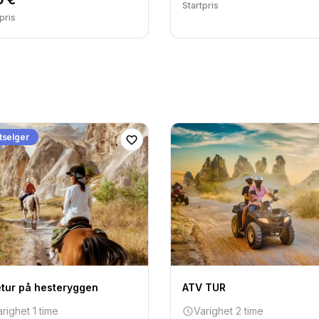
Startpris
pris
tselger
etur på hesteryggen
ATV TUR
righet 1 time
Varighet 2 time