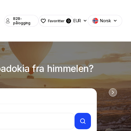
B2B-
EUR
Norsk
Favoritter
0
pålogging
ppadokia fra himmelen?