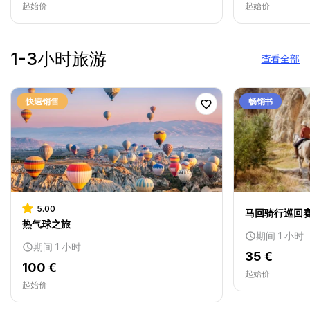
起始价
起始价
1-3小时旅游
查看全部
快速销售
畅销书
5.00
马回骑行巡回
热气球之旅
期间 1 小时
期间 1 小时
35 €
100 €
起始价
起始价