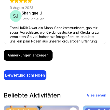
9 August 2023
Shanique J.
SJ
Foto Schießen
Enes HARİKA war ein Mann. Sehr kommuniziert, gab mir
sogar Vorschläge, wo Kleidungsstücke und Kleidung zu
vermieten! So viel haben wir fotografiert, es erlaubte
uns, ein paar Posen aus unserer großartigen Erfahrung
zu wählen, 10/10. Ich empfehle sehr während
Cappadocia Reise!
Anmerkungen anzeigen
Bewertung schreiben
4 September 2023
Bella L.
BL
Foto Schießen
Beliebte Aktivitäten
Alles sehen
Enes definitiv INCLUDES. Sehr sanft und sehr
professionell. Kreative Richtung und posierende
Empfehlungen waren wunderschön und stellte