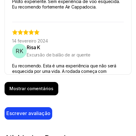
Piloto experiente. Sem experiência de voo esquecida.
Eu recomendo fortemente Air Cappadocia.
14 fevereiro 2024
Risa K
RK
Excursão de balão de ar quente
Eu recomendo. Esta é uma experiência que não será
esquecida por uma vida. A rodada começa com
champanhe e lanches leves. O nascimento e o balão
eram perfeitos.
Mostrar comentários
Escrever avaliação
18 agosto 2023
JORGE
J
Excursão de balão de ar quente