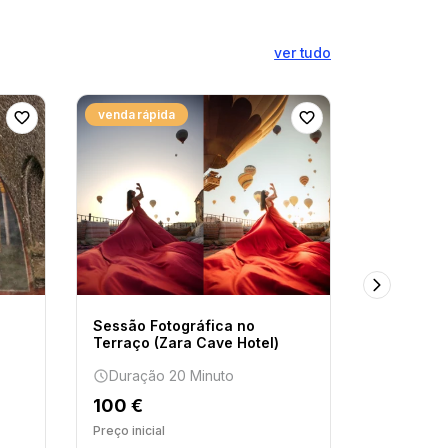
ver tudo
venda rápida
Best-selle
Sessão Fotográfica no
TRIBUNAL
Terraço (Zara Cave Hotel)
Duração
Duração 20 Minuto
70 €
100 €
Preço inicia
Preço inicial