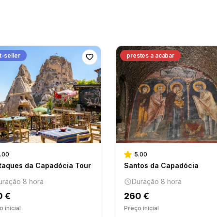
-seller
prestes a acabar
.00
5.00
taques da Capadócia Tour
Santos da Capadócia
uração 8 hora
Duração 8 hora
0 €
260 €
 inicial
Preço inicial