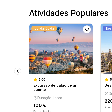
Atividades Populares
venda rápida
Best
5.00
5
Excursão de balão de ar
Des
quente
D
Duração 1 hora
22
100 €
Preço
Preço inicial