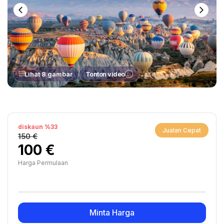
Lihat 8 gambar
Tonton video
diskaun %33
Jualan Cepat
150 €
100 €
Harga Permulaan
Minta Harga