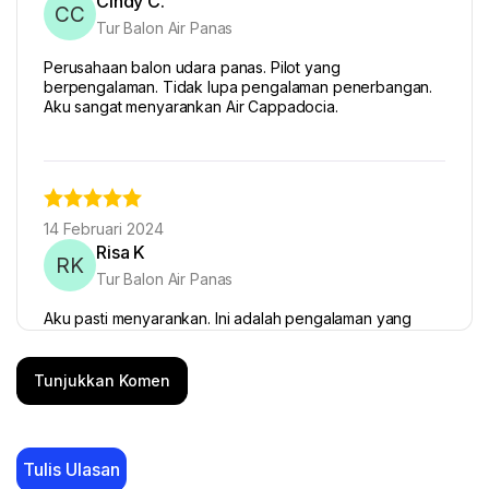
Cindy C.
CC
Tur Balon Air Panas
Perusahaan balon udara panas. Pilot yang
berpengalaman. Tidak lupa pengalaman penerbangan.
Aku sangat menyarankan Air Cappadocia.
14 Februari 2024
Risa K
RK
Tur Balon Air Panas
Aku pasti menyarankan. Ini adalah pengalaman yang
tidak akan dilupakan seumur hidup. Ronde dimulai
dengan sampanye dan makanan ringan. Hari kelahiran
dan balon itu sempurna.
Tunjukkan Komen
Tulis Ulasan