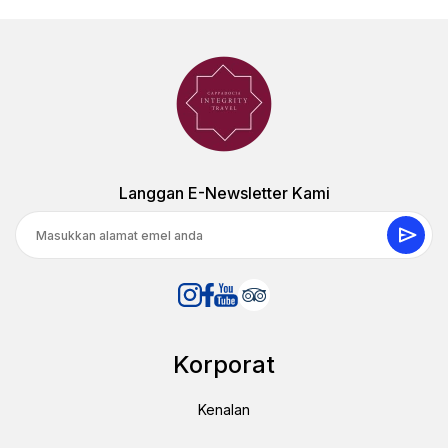
11 Ogos 2023
Olliver M
OM
Tur Balon Air Panas
Pengalaman yang luar biasa lebih baik dari yang kau
Langgan E-Newsletter Kami
pikirkan. Pilotnya sangat sopan dan membantu.
Pemandangan matahari yang indah. Setelah mendarat,
minuman sangat menyenangkan.
18 Ogos 2023
Korporat
Kristina Dmitrova
KD
Tur Balon Air Panas
Kenalan
Sungguh luar biasa pengalaman yang luar biasa! Saya
sangat menyarankan semua orang! Pilot dan stafnya