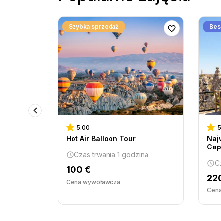
Szybka sprzedaż
Best
5.00
5
Hot Air Balloon Tour
Naj
ina
Cap
Czas trwania 1 godzina
C
100 €
22
Cena wywoławcza
Cen