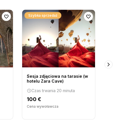
Szybka sprzedaż
Bestseller
Sesja zdjęciowa na tarasie (w
ZIELONA 
hotelu Zara Cave)
Czas tr
Czas trwania 20 minuta
70 €
100 €
Cena wywo
Cena wywoławcza