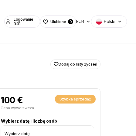
Logowanie
EUR
Polski
Ulubione
0
B2B
Dodaj do listy życzeń
100 €
Szybka sprzedaż
Cena wywoławcza
Wybierz datę i liczbę osób
Wybierz datę