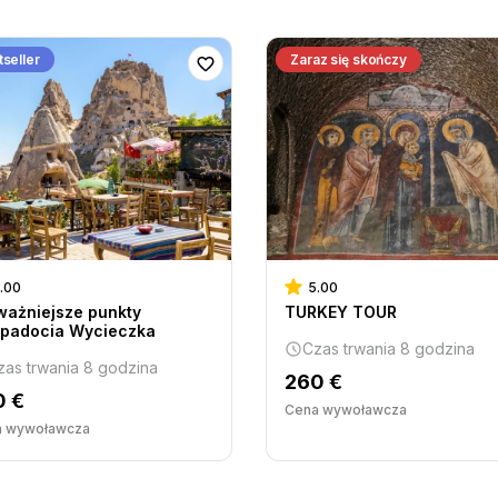
seller
Zaraz się skończy
.00
5.00
ważniejsze punkty
TURKEY TOUR
padocia Wycieczka
Czas trwania 8 godzina
zas trwania 8 godzina
260 €
0 €
Cena wywoławcza
a wywoławcza