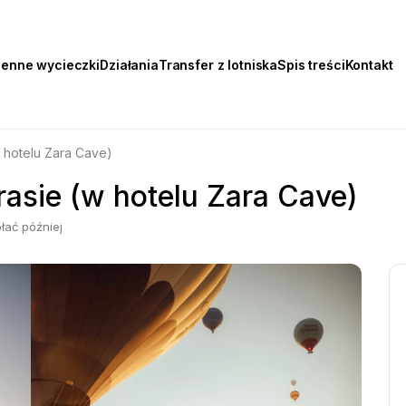
ienne wycieczki
Działania
Transfer z lotniska
Spis treści
Kontakt
w hotelu Zara Cave)
rasie (w hotelu Zara Cave)
łać później