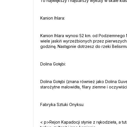
To największy i najstarszy wykuty w skale klas
Kanion Ihlara:
Kanion Ihlara wynosi 52 km. od Podziemnego Mi
wiele jaskiń wyrzeźbionych przez pierwszych c
godzinę. Następnie dotrzesz do rzeki Belisırma
Dolina Gołębi:
Dolina Gołębi (znana również jako Dolina Guver
starożytne malowidła, filary ziemne i oczywiśc
Fabryka Sztuki Onyksu:
< p>Rejon Kapadocji słynie z rękodzieła, a t