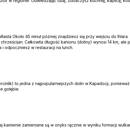
ztor w regionie. Odwiedzając tutaj, zobaczysz kuchnię, kaplicę, kości
asta Około 45 minut później znajdziesz się przy wejściu do Ihlara. 
hrześcijan. Całkowita długość kanionu (doliny) wynosi 14 km, ale pr
 i odpoczniesz w restauracji na lunch.
cinlik) to jedna z najpopularniejszych dolin w Kapadocji, ponieważ 
ie gołębie.
utaj kamienie zamieniane są w onyks ręcznie w wyniku formacji wul