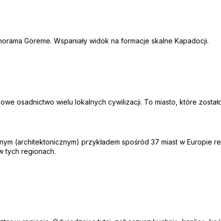
norama Göreme. Wspaniały widok na formacje skalne Kapadocji.
we osadnictwo wielu lokalnych cywilizacji. To miasto, które został
nym (architektonicznym) przykładem spośród 37 miast w Europie reg
w tych regionach.