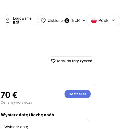
Logowanie
EUR
Polski
Ulubione
0
B2B
Dodaj do listy życzeń
70 €
Bestseller
Cena wywoławcza
Wybierz datę i liczbę osób
Wybierz datę