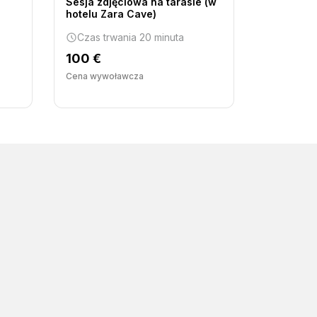
Sesja zdjęciowa na tarasie (w
ZIELONA 
hotelu Zara Cave)
Czas tr
Czas trwania 20 minuta
70 €
100 €
Cena wywo
Cena wywoławcza