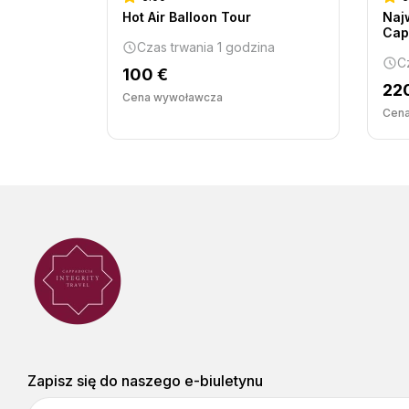
Hot Air Balloon Tour
Naj
ina
Cap
Czas trwania 1 godzina
C
100 €
22
Cena wywoławcza
Cen
Zapisz się do naszego e-biuletynu