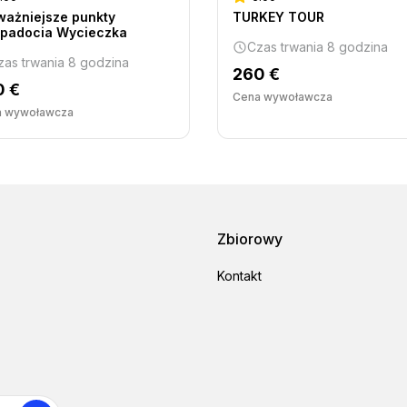
ważniejsze punkty
TURKEY TOUR
padocia Wycieczka
Czas trwania 8 godzina
zas trwania 8 godzina
260 €
0 €
Cena wywoławcza
a wywoławcza
Zbiorowy
Kontakt