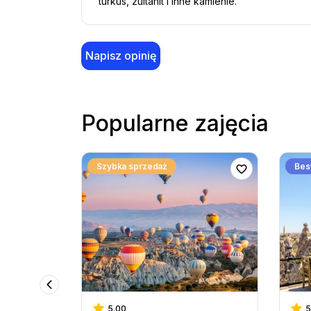
turkus, zultanit i inne kamienie.
Napisz opinię
Popularne zajęcia
Szybka sprzedaż
Best
5.00
5