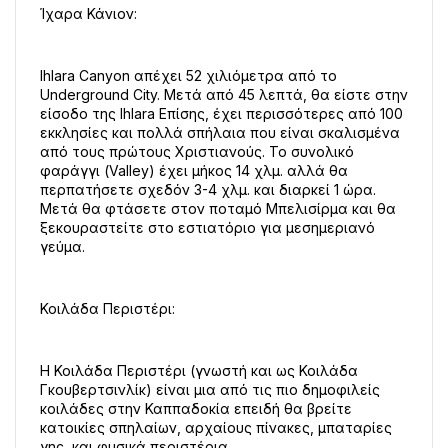
Ίχαρα Κάνιον:
Ihlara Canyon απέχει 52 χιλιόμετρα από το 
Underground City. Μετά από 45 λεπτά, θα είστε στην 
είσοδο της Ihlara Επίσης, έχει περισσότερες από 100 
εκκλησίες και πολλά σπήλαια που είναι σκαλισμένα 
από τους πρώτους Χριστιανούς. Το συνολικό 
φαράγγι (Valley) έχει μήκος 14 χλμ. αλλά θα 
περπατήσετε σχεδόν 3-4 χλμ. και διαρκεί 1 ώρα. 
Μετά θα φτάσετε στον ποταμό Μπελισίρμα και θα 
ξεκουραστείτε στο εστιατόριο για μεσημεριανό 
γεύμα.
Κοιλάδα Περιστέρι:
Η Κοιλάδα Περιστέρι (γνωστή και ως Κοιλάδα 
Γκουβερτσινλίκ) είναι μια από τις πιο δημοφιλείς 
κοιλάδες στην Καππαδοκία επειδή θα βρείτε 
κατοικίες σπηλαίων, αρχαίους πίνακες, μπαταρίες 
γης, και φυσικά περιστέρια.