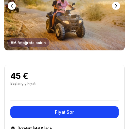
6 fotoğrafa bakın
45 €
Başlangıç Fiyatı
Fiyat Sor
Ücretsiz İptal & İade.