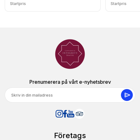
Startpris
Startpris
25 juni 2023
Nosajlooc
N
Höjdpunkter från Cappadocia Tour
Absolut Cappadocias bästa agent. Personalen är mycket
vänlig och guiderna är bra. Bilarna var mycket lyxiga och
restaurangalternativen var mycket bra. Jag
rekommenderar starkt denna agent till alla som vill leva
all erfarenhet.
Prenumerera på vårt e-nyhetsbrev
14 juli 2023
Morgan J.
MJ
Höjdpunkter från Cappadocia Tour
Jag använde resebyrån för Red and Green Tour. De tar
små grupper som verkligen trevligt. Jag var bara en
Företags
resenär och andra i min grupp avbröt i sista minuten som