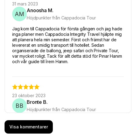
31 mars 2023
Anoosha M.
AM
Höjdpunkter från Cappadocia Tour
Jag kom till Cappadocia för första gången och jag hade
inga planer men Cappadocia Integrity Travel hjälpte mig
att planera hela min semester. Först och främst har de
levererat en smidig transport till hotellet. Sedan
organiserade de ballong, jeep safari och Private Tour,
var mycket roligt. Tack för allt detta stöd för Pınar Hanım
och vår guide till İrem Hanım.
23 oktober 2023
Bronte B.
BB
Höjdpunkter från Cappadocia Tour
Vi tillbringade en bra dag med Elifs röda och gröna turer
för att utforska en blandning av regioner. Elif har mycket
Visa kommentarer
kunnig och gav oss mycket intressant information om de