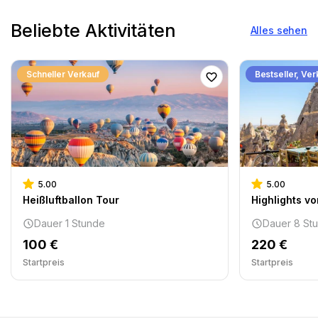
Beliebte Aktivitäten
Alles sehen
Schneller Verkauf
Bestseller, Ver
5.00
5.00
Heißluftballon Tour
Highlights v
Dauer 1 Stunde
Dauer 8 St
100 €
220 €
Startpreis
Startpreis