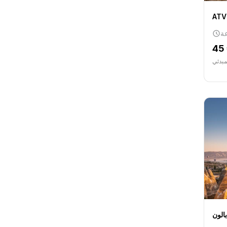
ATV
45
مبدئي
الون