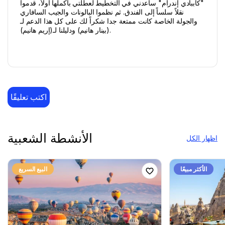
"كاببادي إندرام" ساعدني في التخطيط لعطلتي بأكملها أولاً، قدموا
نقلاً سلساً إلى الفندق. ثم نظموا البالونات والجيب السافاري
والجولة الخاصة كانت ممتعة جدا شكراً لك على كل هذا الدعم لـ
(بينار هانيم) ودليلنا لـ(إريم هانيم).
اكتب تعليقًا
الأنشطة الشعبية
اظهار الكل
الأكثر مبيعًا
البيع السريع